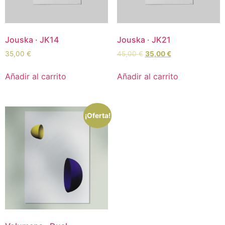
Jouska · JK14
Jouska · JK21
35,00
€
45,00
€
35,00
€
Añadir al carrito
Añadir al carrito
¡Oferta!